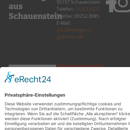
95197 Schauenstein
aus
Telefon:
09252.8326
Schauenstein
Telefax: 09252.3085
E-Mail:
info@metzgerei-
guenther.de
KONTAKT
IMPRESSUM
DATENSCHUTZ
BARRIEREF