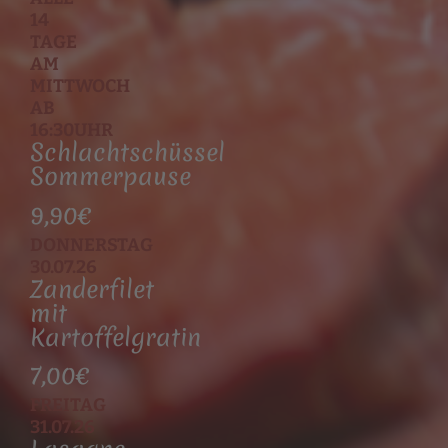
14
TAGE
AM
MITTWOCH​
AB
16:30UHR
Schlachtschüssel
Sommerpause
9,90€
DONNERSTAG
30.07.26
Zanderfilet
mit
Kartoffelgratin
7,00€
FREITAG
31.07.26