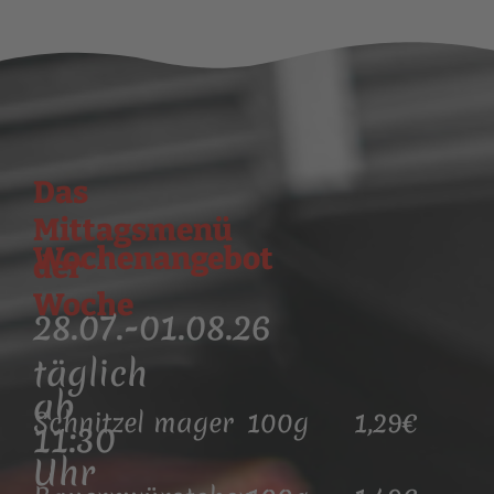
Das
Mittagsmenü
Wochenangebot
der
Woche
28.07.-01.08.26
täglich
ab
Schnitzel mager
100g
1,29€
11:30
Uhr