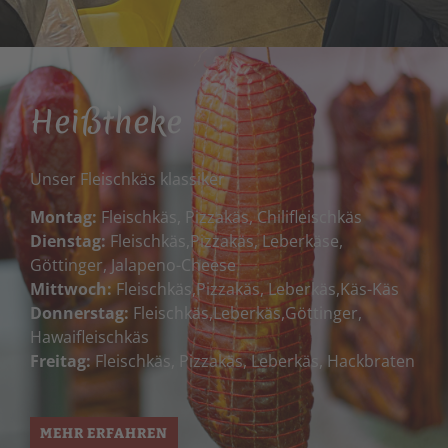
Heißtheke
Unser Fleischkäs klassiker
Montag:
Fleischkäs, Pizzakäs, Chilifleischkäs
Dienstag:
Fleischkäs,Pizzakäs, Leberkäse,
Göttinger, Jalapeno-Cheese
Mittwoch:
Fleischkäs,Pizzakäs, Leberkäs,Käs-Käs
Donnerstag:
Fleischkäs,Leberkäs,Göttinger,
Hawaifleischkäs
Freitag:
Fleischkäs, Pizzakäs, Leberkäs, Hackbraten
MEHR ERFAHREN