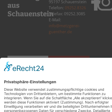
95197 Schauenstein
aus
Telefon:
09252.8326
Schauenstein
Telefax: 09252.3085
E-Mail:
info@metzgerei-
guenther.de
KONTAKT
IMPRESSUM
DATENSCHUTZ
BARRIEREF